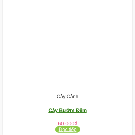
Cây Cảnh
Cây Bướm Đêm
60.000
₫
Đọc tiếp