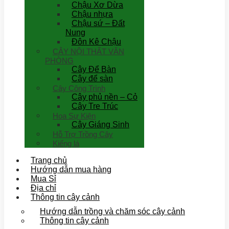
Chậu Xơ Dừa
Chậu nhựa
Chậu sứ – Đất
Nung
Đôn Kê Chậu
CÂY NỘI THẤT VĂN
PHÒNG
Cây Để Bàn
Cây để sàn
Cây Công Trình
Cây phủ nền – Cỏ
Cây Tre Trúc
Hoa Sự Kiện
Cây Giáng Sinh
Hỗ Trợ Trồng Cây
Kiểng lá
Trang chủ
Hướng dẫn mua hàng
Mua Sỉ
Địa chỉ
Thông tin cây cảnh
Hướng dẫn trồng và chăm sóc cây cảnh
Thông tin cây cảnh