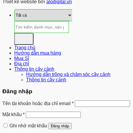
Thiết kế website bởi
alodigital.vn
Tìm
kiếm:
Trang chủ
Hướng dẫn mua hàng
Mua Sỉ
Địa chỉ
Thông tin cây cảnh
Hướng dẫn trồng và chăm sóc cây cảnh
Thông tin cây cảnh
Đăng nhập
Bắt
Tên tài khoản hoặc địa chỉ email
*
buộc
Bắt
Mật khẩu
*
buộc
Ghi nhớ mật khẩu
Đăng nhập