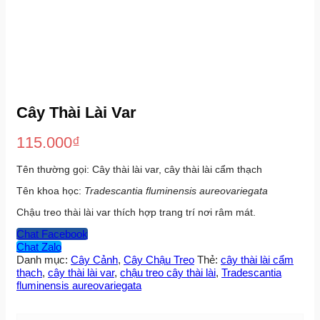
Cây Thài Lài Var
115.000
₫
Tên thường gọi: Cây thài lài var, cây thài lài cẩm thạch
Tên khoa học:
Tradescantia fluminensis aureovariegata
Chậu treo thài lài var thích hợp trang trí nơi râm mát.
Chat Facebook
Chat Zalo
Danh mục:
Cây Cảnh
,
Cây Chậu Treo
Thẻ:
cây thài lài cẩm
thạch
,
cây thài lài var
,
chậu treo cây thài lài
,
Tradescantia
fluminensis aureovariegata