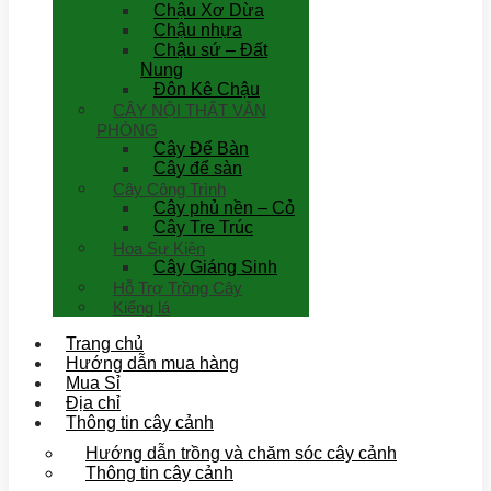
Chậu Xơ Dừa
Chậu nhựa
Chậu sứ – Đất
Nung
Đôn Kê Chậu
CÂY NỘI THẤT VĂN
PHÒNG
Cây Để Bàn
Cây để sàn
Cây Công Trình
Cây phủ nền – Cỏ
Cây Tre Trúc
Hoa Sự Kiện
Cây Giáng Sinh
Hỗ Trợ Trồng Cây
Kiểng lá
Trang chủ
Hướng dẫn mua hàng
Mua Sỉ
Địa chỉ
Thông tin cây cảnh
Hướng dẫn trồng và chăm sóc cây cảnh
Thông tin cây cảnh