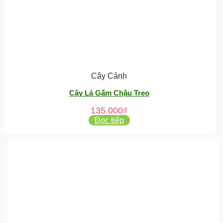
Cây Cảnh
Cây Lá Gấm Chậu Treo
135.000
₫
Đọc tiếp