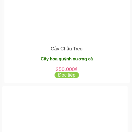
Cây Chậu Treo
Cây hoa quỳnh xương cá
250.000
₫
Đọc tiếp