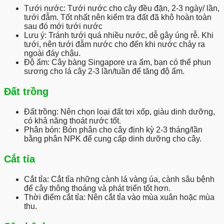
Tưới nước:
Tưới nước cho cây đều đặn, 2-3 ngày/ lần,
tưới đẫm. Tốt nhất nên kiểm tra đất đã khô hoàn toàn
sau đó mới tưới nước
Lưu ý:
Tránh tưới quá nhiều nước, dễ gây úng rễ. Khi
tưới, nên tưới đẫm nước cho đến khi nước chảy ra
ngoài đáy chậu.
Độ ẩm:
Cây bàng Singapore ưa ẩm, bạn có thể phun
sương cho lá cây 2-3 lần/tuần để tăng độ ẩm.
Đất trồng
Đất trồng:
Nên chọn loại đất tơi xốp, giàu dinh dưỡng,
có khả năng thoát nước tốt.
Phân bón:
Bón phân cho cây định kỳ 2-3 tháng/lần
bằng phân NPK để cung cấp dinh dưỡng cho cây.
Cắt tỉa
Cắt tỉa:
Cắt tỉa những cành lá vàng úa, cành sâu bệnh
để cây thông thoáng và phát triển tốt hơn.
Thời điểm cắt tỉa:
Nên cắt tỉa vào mùa xuân hoặc mùa
thu.