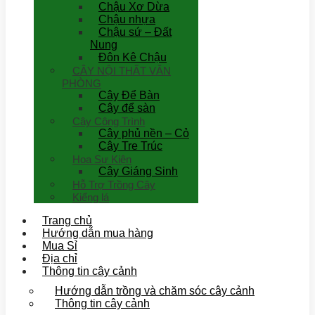
Chậu Xơ Dừa
Chậu nhựa
Chậu sứ – Đất
Nung
Đôn Kê Chậu
CÂY NỘI THẤT VĂN
PHÒNG
Cây Để Bàn
Cây để sàn
Cây Công Trình
Cây phủ nền – Cỏ
Cây Tre Trúc
Hoa Sự Kiện
Cây Giáng Sinh
Hỗ Trợ Trồng Cây
Kiểng lá
Trang chủ
Hướng dẫn mua hàng
Mua Sỉ
Địa chỉ
Thông tin cây cảnh
Hướng dẫn trồng và chăm sóc cây cảnh
Thông tin cây cảnh