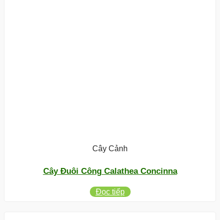
Cây Cảnh
Cây Đuôi Công Calathea Concinna
Đọc tiếp