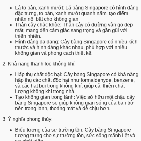
Lá to bản, xanh mướt:
Lá bàng Singapore có hình dáng
đặc trưng, to bản, xanh mướt quanh năm, tạo điểm
nhấn nổi bật cho không gian.
Thân cây chắc khỏe:
Thân cây có đường vân gỗ đẹp
mắt, mang đến cảm giác sang trọng và gần gũi với
thiên nhiên.
Hình dáng đa dạng:
Cây bàng Singapore có nhiều kích
thước và hình dáng khác nhau, phù hợp với nhiều
không gian và phong cách thiết kế.
2. Khả năng thanh lọc không khí:
Hấp thụ chất độc hại:
Cây bàng Singapore có khả năng
hấp thụ các chất độc hại như formaldehyde, benzene,
và các hạt bụi trong không khí, giúp cải thiện chất
lượng không khí trong nhà.
Tạo không gian trong lành:
Việc sở hữu một chậu cây
bàng Singapore sẽ giúp không gian sống của bạn trở
nên trong lành, thoáng mát và dễ chịu hơn.
3. Ý nghĩa phong thủy:
Biểu tượng của sự trường tồn:
Cây bàng Singapore
tượng trưng cho sự trường tồn, sức sống mãnh liệt và