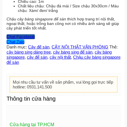
Chiều cao: 1m
Chất liệu chậu: Chậu đá mài / Size chậu 30x30cm / Màu
chậu: Xám/ đen/ trắng
Chậu cây bàng singapore để sàn
thích hợp trang trí nội thất,
ngoại thất, hoặc trồng ban công nơi có nhiều ánh sáng sẽ giúp
cây phát triển tốt nhất.
Chat Facebook
Chat Zalo
Danh mục:
Cây để sàn
,
CÂY NỘI THẤT VĂN PHÒNG
Thẻ:
cây bàng sing dáng tree
,
cây bàng sing để sàn
,
cây bàng
singapore
,
cây để sàn
,
cây nội thất
,
Chậu cây bàng singapore
để sàn
Mọi nhu cầu tư vấn về sản phẩm, vui lòng gọi trực tiếp
hotline: 0931.141.500
Thông tin cửa hàng
Cửa hàng tại TP.HCM