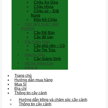
Chậu Xơ Dừa
Chậu nhựa
Chậu sứ – Đất
Nung
Đôn Kê Chậu
CÂY NỘI THẤT VĂN
PHÒNG
Cây Để Bàn
Cây để sàn
Cây Công Trình
Cây phủ nền – Cỏ
Cây Tre Trúc
Hoa Sự Kiện
Cây Giáng Sinh
Hỗ Trợ Trồng Cây
Kiểng lá
Trang chủ
Hướng dẫn mua hàng
Mua Sỉ
Địa chỉ
Thông tin cây cảnh
Hướng dẫn trồng và chăm sóc cây cảnh
Thông tin cây cảnh