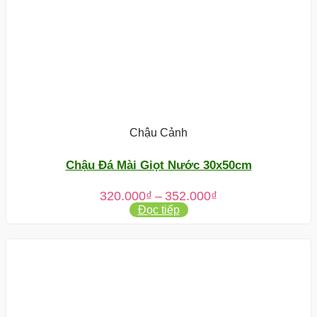
Chậu Cảnh
Chậu Đá Mài Giọt Nước 30x50cm
Khoảng
320.000
₫
–
352.000
₫
giá:
Đọc tiếp
từ
320.000₫
đến
352.000₫