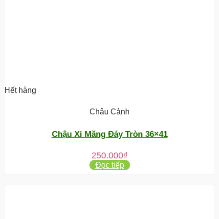
Hết hàng
Chậu Cảnh
Chậu Xi Măng Đáy Tròn 36×41
250.000
₫
Đọc tiếp