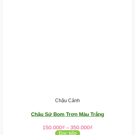
Chậu Cảnh
Chậu Sứ Bom Trơn Màu Trắng
Khoảng
150.000
₫
–
350.000
₫
giá:
Đọc tiếp