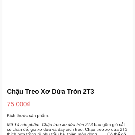
Chậu Treo Xơ Dừa Tròn 2T3
75.000
₫
Kích thước sản phẩm:
Mô Tả sản phẩm:
Chậu treo xơ dừa tròn 2T3
bao gồm giỏ sắt
có chân đế, giỏ xơ dừa và dây xích treo. Chậu treo xơ dừa 2T3
thích hợp trồng rũ như trầu bà, thiên môn đông …. . Có thể gỡ