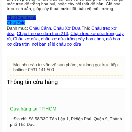
móc treo để trồng hoa bụi, hoặc cây nội thất để bàn. Giỏ hoa
treo xinh xắn, giúp cây thoát nước tốt, bảo vệ môi trường….
Chat Facebook
Chat Zalo
Danh mục:
Chậu Cảnh
,
Chậu Xơ Dừa
Thẻ:
Chậu treo xơ
dừa
,
Chậu treo xơ dừa tròn 2T3
,
Chậu treo xơ dừa trồng cây
rũ
,
Chậu xơ dừa
,
chậu xơ dừa trồng cây hoa cảnh
,
giỏ hoa
xơ dừa tròn
,
nơi bán sỉ lẻ chậu xơ dừa
Mọi nhu cầu tư vấn về sản phẩm, vui lòng gọi trực tiếp
hotline: 0931.141.500
Thông tin cửa hàng
Cửa hàng tại TP.HCM
– Địa chỉ: Số 58/33C Tân Lập 1, P.Hiệp Phú, Quận 9, Thành
phố Thủ Đức